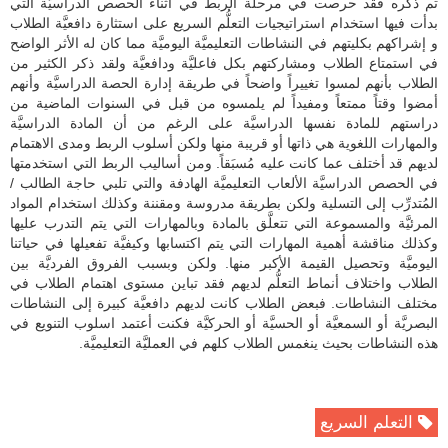
تم ذكره فقد حرصت في مرحلة الربط في أثناء الحصص الدراسيَّة التي
بدأت فيها استخدام استراتيجيات التعلُّم السريع على استثارة دافعيَّة الطلاب
و إشراكهم بكليتهم في النشاطات التعليميَّة اليوميَّة مما كان له الأثر الواضح
في استمتاع الطلاب ومشاركتهم بكل فاعليَّة ودافعيَّة ولقد ذكر الكثير من
الطلاب بأنهم لمسوا تغييراً واضحاً في طريقة إدارة الحصة الدراسيَّة وأنهم
أمضوا وقتاً ممتعاً ومفيداً لم يلمسوه من قبل في السنوات الماضية من
دراستهم للمادة نفسها الدراسيَّة على الرغم من أن المادة الدراسيَّة
والمهارات اللغوية هي ذاتها أو قريبة منها ولكن أسلوب الربط ومدى الاهتمام
لديهم قد أختلف عما كانت عليه مُسبَقاً. ومن أساليب الربط التي استخدمتها
في الحصص الدراسيَّة الألعاب التعليميَّة الهادفة والتي تلبي حاجة الطالب /
المُتدرِّب إلى التسلية ولكن بطريقة مدروسة ومقننة وكذلك استخدام المواد
المرئيَّة والمسموعة التي تتعلَّق بالمادة وبالمهارات التي يتم التدرب عليها
وكذلك مناقشة أهمية المهارات التي يتم اكتسابها وكيفيَّة تفعيلها في حياتنا
اليوميَّة وتحصيل القيمة الأكبر منها. ولكن وبسبب الفروق الفرديَّة بين
الطلاب واختلاف أنماط التعلُّم لديهم فقد تباين مستوى اهتمام الطلاب في
مختلف النشاطات. فبعض الطلاب كانت لديهم دافعيَّة كبيرة إلى النشاطات
البصريَّة أو السمعيَّة أو الحسيَّة أو الحركيَّة فكنت أعتمد اسلوب التنويع في
هذه النشاطات بحيث ينغمس الطلاب كلهم في العمليَّة التعليميَّة.
التعلم السريع