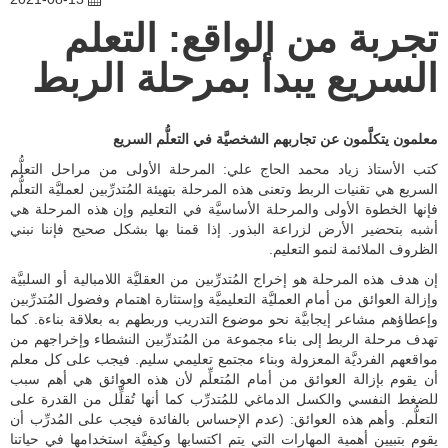
المُدرّب المُعتمد
والاتصال بنا
تجربة من الواقع: التعلم
دورات مُخصّصة
جدول الدورات
حول المركز
السريع يبدأ بمرحلة الربط
المنتجات
أسئلة وأجوبة
شهادات الزبائن
الكتب
التدريب داخل الشركات
أسئلة وأجوبة
معلمون يتكلَّمون عن تجاربهم الشخصيَّة في التعلُّم السريع
المُصمّم السريع
كتب الأستاذ زياد محمد الحاج علي: المرحلة الأولى من مراحل التعلُّم
اتصل بنا
السريع هي تقنيات الربط وتعنى هذه المرحلة بتهيئة المُتدرِّبين لعمليَّة التعلُّم
فإنها الخطوة الأولى والمرحلة الأساسيَّة في التعليم وإن هذه المرحلة هي
أشبه بتحضير الأرض لزراعة البذور. إذا قمنا بها بشكل صحيح فإننا نبني
الظروف الملائمة لنمو التعليم.
إن هدف هذه المرحلة هو إخراج المُتدرِّبين من العقليَّة اللامبالية أو السلبيَّة
وإزالة العوائق من أمام العمليَّة التعليميَّة وإستثارة اهتمام وفضول المُتدرِّبين
وإعطاؤهم مشاعر إيجابيَّة نحو موضوع التدريب وربطهم به بعلاقة بناءة. كما
تهدف مرحلة الربط إلى بناء مجموعة من المُتدرِّبين النشطاء وإخراجهم من
مواقعهم الفرديَّة المعزولة وبناء مجتمع تعليمي سليم. فيجب على كل معلم
أن يقوم بإزالة العوائق من أمام المُتعلِّم لأن هذه العوائق هي أهم سبب
للضغط النفسي والكسل الدماغي للمُتدرِّب كما أنها تُقلِّل من القدرة على
التعلُّم. وأهم هذه العوائق: (عدم الإحساس بالفائدة فيجب على المُدرِّب أن
يقوم بتبيين أهمية المهارات التي يتم اكتسابها وكيفيَّة استخدامها في حياتنا