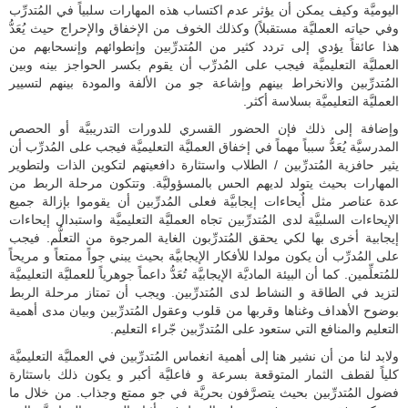
اليوميَّة وكيف يمكن أن يؤثر عدم اكتساب هذه المهارات سلبياً في المُتدرِّب
وفي حياته العمليَّة مستقبلاً) وكذلك الخوف من الإخفاق والإحراج حيث يُعَدُّ
هذا عائقاً يؤدي إلى تردد كثير من المُتدرِّبين وإنطوائهم وإنسحابهم من
العمليَّة التعليميَّة فيجب على المُدرِّب أن يقوم بكسر الحواجز بينه وبين
المُتدرِّبين والانخراط بينهم وإشاعة جو من الألفة والمودة بينهم لتسيير
العمليَّة التعليميَّة بسلاسة أكثر.
وإضافة إلى ذلك فإن الحضور القسري للدورات التدريبيَّة أو الحصص
المدرسيَّة يُعَدُّ سبباً مهماً في إخفاق العمليَّة التعليميَّة فيجب على المُدرِّب أن
يثير حافزية المُتدرِّبين / الطلاب واستثارة دافعيتهم لتكوين الذات ولتطوير
المهارات بحيث يتولد لديهم الحس بالمسؤوليَّة. وتتكون مرحلة الربط من
عدة عناصر مثل اٌيحاءات إيجابيَّة فعلى المُدرِّبين أن يقوموا بإزالة جميع
الإيحاءات السلبيَّة لدى المُتدرِّبين تجاه العمليَّة التعليميَّة واستبدال إيحاءات
إيجابية أخرى بها لكي يحقق المُتدرِّبون الغاية المرجوة من التعلُّم. فيجب
على المُدرِّب أن يكون مولدا للأفكار الإيجابيَّة بحيث يبني جواً ممتعاً و مريحاً
للمُتعلِّمين. كما أن البيئة الماديَّة الإيجابيَّة تُعَدُّ داعماً جوهرياً للعمليَّة التعليميَّة
لتزيد في الطاقة و النشاط لدى المُتدرِّبين. ويجب أن تمتاز مرحلة الربط
بوضوح الأهداف وغناها وقربها من قلوب وعقول المُتدرِّبين وبيان مدى أهمية
التعليم والمنافع التي ستعود على المُتدرِّبين جّراء التعليم.
ولابد لنا من أن نشير هنا إلى أهمية انغماس المُتدرِّبين في العمليَّة التعليميَّة
كلياً لقطف الثمار المتوقعة بسرعة و فاعليَّة أكبر و يكون ذلك باستثارة
فضول المُتدرِّبين بحيث يتصرَّفون بحريَّة في جو ممتع وجذاب. من خلال ما