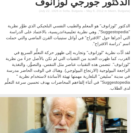
الدكتور جورجي لوزانوف
المُدرّب المُعتمد
والاتصال بنا
دورات مُخصّصة
(July 22, 1926 in Sofia, Bulgaria – May 6, 2012 in Sliven, Bulgaria)
جدول الدورات
حول المركز
المنتجات
أسئلة وأجوبة
الدكتور "لوزانوف" هو المعلم والطبيب النفسي البلجيكي الذي طوَّر نظرية
شهادات الزبائن
"Suggestopedia", وهي نظرية تعليمية/تدريسية، بالاعتماد على الدراسة
الكتب
التدريب داخل الشركات
التي أجراها حول "الاقتراح" في أوائل ستينيات القرن الماضي والتي حملت
أسئلة وأجوبة
اسم "دراسة الاقتراح".
المُصمّم السريع
اتصل بنا
لقد أدَّت نظرية "لوزانوف" وتجاربه إلى ظهور حركة التعلُّم السريع في
الغرب، كما ظهرت العديد من التقنيات التي لم تكن بالأصل جزءً من نظرية
"لوزانوف". تتضمن هذه التقنيات عناصر مثل التنفس، والتصوُّر، والتغذية
الراجعة البيولوجية (الارتجاع البيولوجي). وهناك في الوقت الحاضر مدرسة
في مدينة "سليفن" البلغارية مهمتها تهيئة الأساتذة لاستخدام نظرية "
Suggestopedia" في أثناء إلقاءهم المحاضرات بهدف تحسين سرعة التعلُّم
لدى الطلاب.