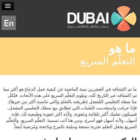
ما هو
ما هو
التعلّم السريع؟
التعلّم السريع
ما هو التعلّم السريع
الخدمات
مبادئ التعلّم السريع
والمنتجات
ما تم اكتشافه في العشرين سنة الماضية عن كيفية عمل الدماغ هو أكثر مما
تم اكتشافه عبر التاريخ كله، ويقوم التعلّم السريع على هذه الأبحاث. فلكل
التعليم التقليدي/ التعلّم السريع
الخدمات
منا نمطه التعليمي المُفضل (طريقته بالتعلم والتي تناسبه أكثر من غيرها)،
البرامج
فإذا عرفت واستخدمت التقنيات التي تتطابق مع نمطك التعليمي المفضل،
برشورات و فيديوهات
دورة ممارس في التعلم السريع
وجدول الدورات
فسيكون تعلمك أكثر تلقائية وعفوية. ولأنه اكثر عفوية وطبيعية لك، فإنه
أسهل، ولأنه أسهل فهو أسرع، ومن هنا أتت تسمية: التعلّم السريع. والتعلّم
التعلّم السريع في مُنظّمتكم
السريع يجعل التعلم تجربة ممتعة ومليئة بالمرح وناجحة ومُرضية أيضاً.
البرامج
حول المركز
التعلّم السريع في منظمتكم التعليمية