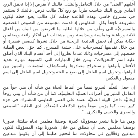
أغلبهم "الغنى" من خلال التعامل والبنك... فالبنك لا يقرض إلا إذا تحقق الربح
المادي وربح البنك يتناسب طرداً مع ربح كلّ طالب قرض، فالبنك لا يستثمر
في مشروع خاسر، وهذه القاعدة جعلت كل طالب يضع خطة ليكون
مشروعه ناجحاً بكل المقاييس إذ قدمت مجموعة من النصوص القصصية
والمسرحيَّة التي وظّف من خلالها الطلبة ما اقترضوه من البنك من أفعال
ثلاثية ورباعية وخماسية وسداسية ومن مشتقات في أفكار رائعة ومضامين
جذّابة يمكن أن تحقق العائدية الربحية من خلال نشرها كقصص قصيرة أو
من خلال تقديمها كمسرحيات على خشبة المسرح، كما حوّل بعض الطلبة
قصصهم إلى مسرحيات وذلك عندما نظروا إلى أحد أقسام البنك الذي أطلق
عليه اسم "التحويلات"، ومن خلال المهارات التي اكتسبوها مهارة تحديد
الأفعال بأنواعها واستخراج مصادرها واستكشاف المشتقات والتمييز بين
أنواعها، وتحويل اسم الفاعل إلى صيغ مبالغته وتحويل اسم الفاعل إلى اسم
مفعول وبالعكس.
إن جعل التعلُّم السريع نمطاً من أنماط الحياة من شأنه أن يبني جواً من
التفاعل المثير بين أطراف العمليَّة التعليميَّة، كما أن من شأنه أن يبني روحاً
إيجابيَّة داخل البيئة الصفيَّة تعتمد على العمل التعاوني المشترك في جزء
كبير منه، كما يؤمن تنوعاً يشبع الذكاءات المُتعدِّدة لدى الطلبة "السمعي
والبصري والحسي والفكري...".
ومن هنا فإننا نشعر بمسؤوليَّة كبيرة بوصفنا معلمين تجاه طلبتنا، فدورنا
بوصفنا معلمين يجب أن ينطلق من خلال شعورنا بهذه المسؤوليَّة لنكون
مبدعين وفعَّالين في محاولات منا لتحفيز طلبتنا إلى أن يكونوا مبدعين