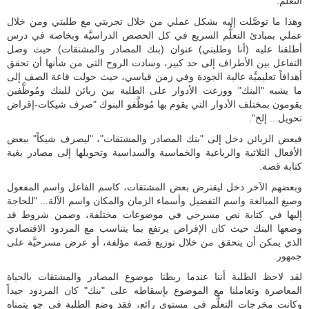
التعلُّم.
وهذا ما توصَّلت إليه بشكل عملي من خلال تجربتي مع طلبتي ومن خلال
عملي بمبادئ التعلُّم السريع في كل الحصص الدراسيَّة وبخاصة في درس
أطلقنا عليه (أنا وطلبتي) عنوان (بنك المصادر والمشتقات) حيث وصل
التفاعل بين الأطراف إلى حد كبير، وسادت الروح التي من شأنها أن تحقق
أهدافاً تعليميَّة عالية الجودة وفي زمن قياسي، حيث حولت قاعة الصف إلى
ما يشبه "البنك" ووزعت الأدوار على الطلبة بين زبائن للبنك ومُوظَّفين
يقومون بمختلف الأدوار التي يقوم بها مُوظَّفو البنوك "صرف شيكات-إقراض
تحويل... إلخ".
فبعض الزبائن دخل إلى "بنك المصادر والمشتقات"، "ليصرف شيكاً" ببعض
الأفعال الثلاثية والرباعية والخماسية والسداسية وتحويلها إلى مصادر بغية
كتابة قصة.
وبعضهم الآخر دخل ليقترض بعض المشتقات، كاسم الفاعل واسم المفعول
وصيغ المبالغة واسم التفضيل وأسماء الزمان والمكان واسم الآلة... "للحاجة
إليها في كتابة نص مسرحي في موضوعات مختلفة، وضمن شروط قد
وضعها البنك حيث كان الإقراض يرتفع بما يتناسب مع المردود الاقتصادي
الذي يمكن أن يتحقق من خلال توزيع قصة مؤلفة، أو عرض مسرحيَّة على
جمهور.
لقد لاحظ الطلبة أننا عندما ربطنا موضوع المصادر والمشتقات بالحياة
المعاصرة وتعاملنا مع الموضوع بإسقاطه على "بنك" كان المردود جيداً
وكانت مخرجات التعلُّم في مستوى رائع، فقد وضع الطلبة في جو يتمناه