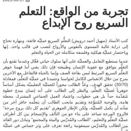
المُدرّب المُعتمد
والاتصال بنا
تجربة من الواقع: التعلم
دورات مُخصّصة
جدول الدورات
حول المركز
السريع روح الإبداع
المنتجات
أسئلة وأجوبة
شهادات الزبائن
الكتب
التدريب داخل الشركات
أسئلة وأجوبة
كتب الأستاذ (سهيل أحمد درويش) التعلُّم السريع عمليَّة فائقة، ومهارة تحتاج
المُصمّم السريع
إلى دراية عالية المستوى بالنفوس والأرواح لتصب في قالب واحد، إنها
اتصل بنا
وباختصار عمليَّة هيكلية وفلسفة متكاملة عن الحياة والتعلم.
عندما نستطيع التعامل والعمليَّة على أنها سلوك حياتي فعَّال وعندما نقتنع بأن
التعلُّم يتوافق مع عفوية الإنسان وطبيعته فإن ذلك يعني أننا فهمنا جوهر
التعلُّم السريع المرتبط ليس بقاعة الصف وإنما بالحياة فالتفاعل مع الآخرين
بمرح من خلال الانغماس الكامل لحواسنا وجسدنا في عمليَّة التعلُّم، فمعادلة
(30/70) تحقق الهدف، وعَدُّ الطالب محوراً للعمليَّة التعليميَّة يشكل أساساً
جوهرياً لعمليَّة التعلُّم، والنظر إلى الطالب على أنه إنسان مبدع خطوة
مُتقدِّمة جداً بل هي خطوات، واعتماد العمل الجماعي المشترك محطة
هامة، والوجبة المُتنوِّعة وتقديم مايحب الطالب أن يتعلَّمه حافز آخر من
شأنه أن يكمل العمليَّة، ولكن الإطار الجوهري "تقديم كل ذلك بروح مرحة"
فالروح المرحة تساعد على بناء جو من التآلف والإنسجام بين كل أطراف
عمليَّة التعلُّم والتعليم، "الطالب والمُدرِّس والبيئة والمجتمع" وتبادل دور القائد
بين الطالب والمُدرِّس سيمفونية رائعة تعزف على وتر حساس في عمليَّة