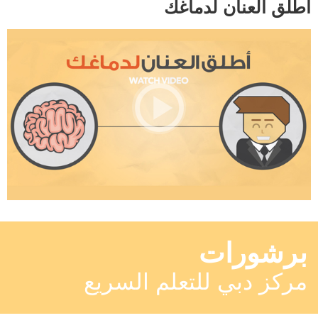
أطلق العنان لدماغك
برشورات
مركز دبي للتعلم السريع